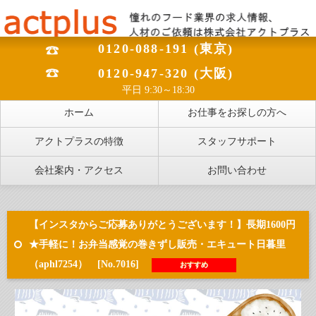
0120-088-191 (東京)
0120-947-320 (大阪)
平日 9:30～18:30
ホーム
お仕事をお探しの方へ
アクトプラスの特徴
スタッフサポート
会社案内・アクセス
お問い合わせ
【インスタからご応募ありがとうございます！】長期1600円
★手軽に！お弁当感覚の巻きずし販売・エキュート日暮里
（aphl7254） [No.7016]
おすすめ