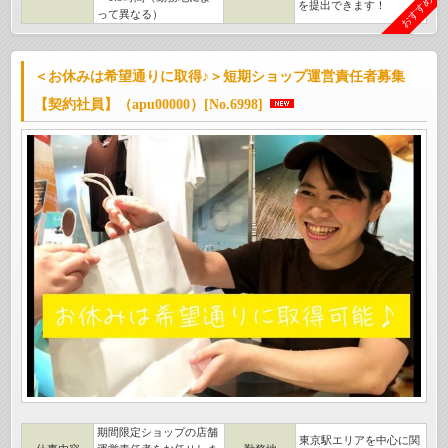
おすすめ
を提出できます！
って異なる）
＜お休みは希望通りに取得♪＞短期ショップ運営責任者募集
【契約社員】（apu00000）[No.6998]
期間限定ショップの店舗
東京駅エリアを中心に関