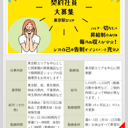
東京駅エリアを中心とし
た関東圏の商業施設など
東京駅エリアを中心に関
仕事内容
勤務地
で期間限定ショップの店
東圏
舗運営をお任せします！
1,350円～1,550円（勤務
東京駅、他、東京都内、
日数や条件など、ご契約
最寄駅
神奈川県内、千葉県内、
給与
内容によって時給が異な
埼玉県内の商業施設など
ります。）
月末締め / 翌月25日口座
給与（その
長期（6ヶ月以上）※3ヵ
振込 / 交通費支給 / 社会
勤務期間
他）
月更新
保険完備
7:30～22:30の時間内で
週4～5日（月16～22日勤
実働7.5～8時間、休憩1
勤務時間
勤務条件
務）公休はすべて希望日
～1.5時間（勤務地によ