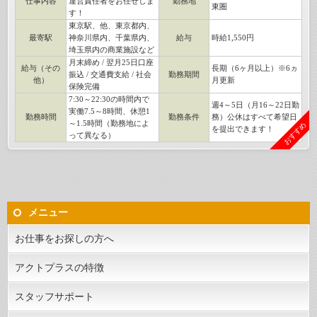
仕事内容
運営責任者をお任せしま
勤務地
東圏
す！
東京駅、他、東京都内、
最寄駅
神奈川県内、千葉県内、
給与
時給1,550円
埼玉県内の商業施設など
月末締め / 翌月25日口座
給与（その
長期（6ヶ月以上）※6ヵ
振込 / 交通費支給 / 社会
勤務期間
他）
月更新
保険完備
7:30～22:30の時間内で
週4～5日（月16～22日勤
実働7.5～8時間、休憩1
勤務時間
勤務条件
務）公休はすべて希望日
～1.5時間（勤務地によ
おすすめ
を提出できます！
って異なる）
メニュー
お仕事をお探しの方へ
アクトプラスの特徴
スタッフサポート