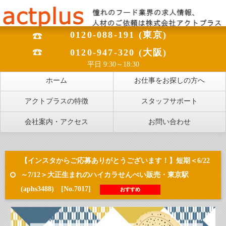
0120-088-191 (東京)
0120-947-320 (大阪)
平日 9:30～18:30
ホーム
お仕事をお探しの方へ
アクトプラスの特徴
スタッフサポート
会社案内・アクセス
お問い合わせ
【インスタからご応募ありがとうございます！】短期＜6/22
～7/12＞大正生まれのハイカラせんべい販売・東京駅
(aphs3488) [No.7017]
おすすめ