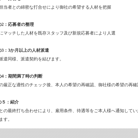
担当者との綿密な打合せにより御社の希望する人材を把握
の2：応募者の整理
にマッチした人材を既存スタッフ及び新規応募者により人選
の3：3か月以上の人材派遣
派遣同様、派遣契約を結びます。
の4：期間満了時の判断
の厳正な適性のチェック後、本人の希望の再確認、御社様の希望の再確
の５：紹介
との最終打ち合わせにより、雇用条件、待遇等をご本人様へ通知してい
ます。