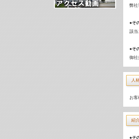
弊社
●そ
該当
●そ
御社
人
お客
紹
●そ