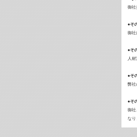
御社
●そ
御社
●そ
人材
●そ
弊社
●そ
御社
なり