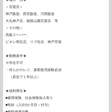
＜百貨店＞
神戸阪急、西宮阪急、川西阪急
大丸神戸店、姫路山陽百貨店 等
＜その他＞
高級スーパー、
ピオレ明石店、リブ住吉、神戸空港
★勤務条件★
※学生不可
・何らかのレジ、接客販売経験必須
（直近で１年以上）
★福利厚生★
■雇用保険、社会保険加入有り
■有給（入社6か月目～付与）
■無料健康診断