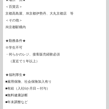
＜百貨店＞
京都高島屋、JR京都伊勢丹、大丸京都店 等
＜その他＞
JR京都駅構内
★勤務条件★
※学生不可
・何らかのレジ、接客販売経験必須
（直近で１年以上）
★福利厚生★
■雇用保険、社会保険加入有り
■有給（入社6か月目～付与）
■無料健康診断
■年末調整など